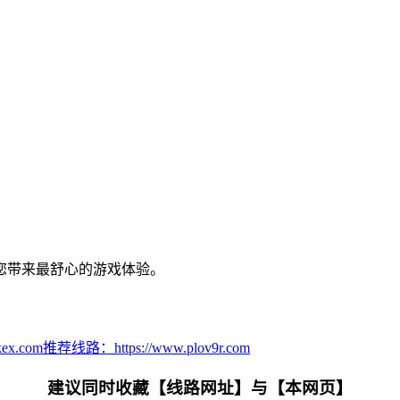
您带来最舒心的游戏体验。
kex.com
推荐线路：
https://www.plov9r.com
建议同时收藏【线路网址】与【本网页】