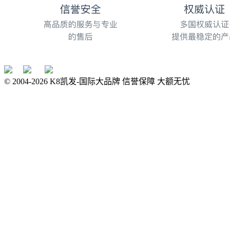
© 2004-
2026
K8凯发-国际大品牌 信誉保障 大额无忧