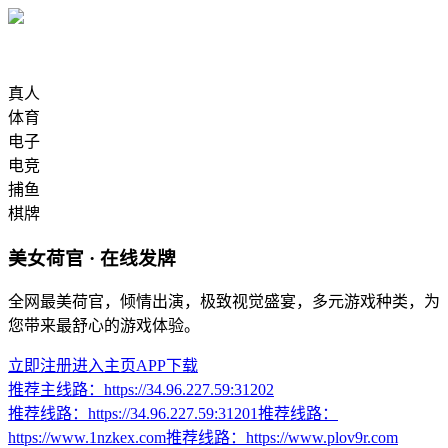
真人
体育
电子
电竞
捕鱼
棋牌
美女荷官 · 在线发牌
全网最美荷官，倾情出演，极致视觉盛宴，多元游戏种类，为
您带来最舒心的游戏体验。
立即注册
进入主页
APP下载
推荐主线路：
https://34.96.227.59:31202
推荐线路：
https://34.96.227.59:31201
推荐线路：
https://www.1nzkex.com
推荐线路：
https://www.plov9r.com