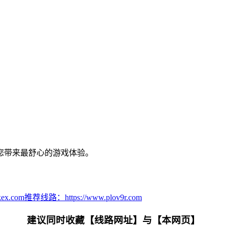
您带来最舒心的游戏体验。
kex.com
推荐线路：
https://www.plov9r.com
建议同时收藏【线路网址】与【本网页】