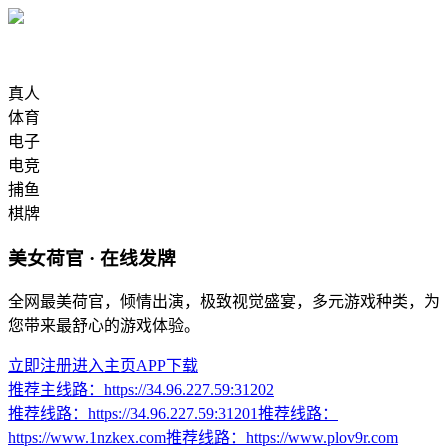
真人
体育
电子
电竞
捕鱼
棋牌
美女荷官 · 在线发牌
全网最美荷官，倾情出演，极致视觉盛宴，多元游戏种类，为
您带来最舒心的游戏体验。
立即注册
进入主页
APP下载
推荐主线路：
https://34.96.227.59:31202
推荐线路：
https://34.96.227.59:31201
推荐线路：
https://www.1nzkex.com
推荐线路：
https://www.plov9r.com