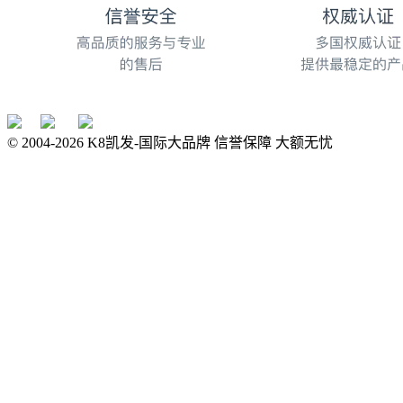
© 2004-
2026
K8凯发-国际大品牌 信誉保障 大额无忧