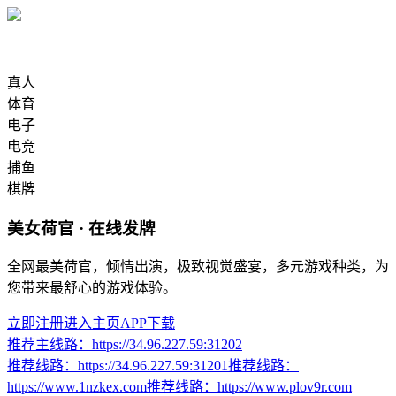
真人
体育
电子
电竞
捕鱼
棋牌
美女荷官 · 在线发牌
全网最美荷官，倾情出演，极致视觉盛宴，多元游戏种类，为
您带来最舒心的游戏体验。
立即注册
进入主页
APP下载
推荐主线路：
https://34.96.227.59:31202
推荐线路：
https://34.96.227.59:31201
推荐线路：
https://www.1nzkex.com
推荐线路：
https://www.plov9r.com