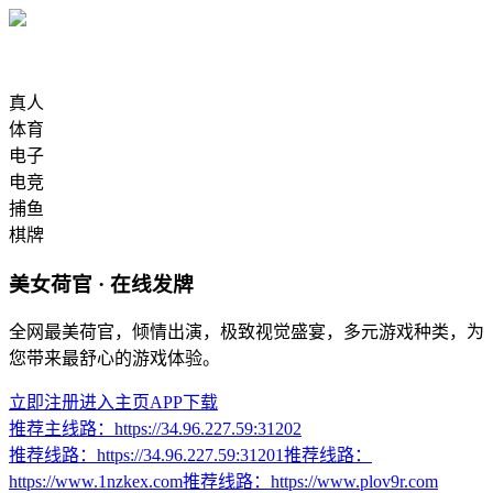
真人
体育
电子
电竞
捕鱼
棋牌
美女荷官 · 在线发牌
全网最美荷官，倾情出演，极致视觉盛宴，多元游戏种类，为
您带来最舒心的游戏体验。
立即注册
进入主页
APP下载
推荐主线路：
https://34.96.227.59:31202
推荐线路：
https://34.96.227.59:31201
推荐线路：
https://www.1nzkex.com
推荐线路：
https://www.plov9r.com