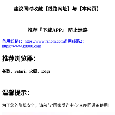
建议同时收藏【线路网址】与【本网页】
推荐『下载APP』 防止迷路
备用线路
1
：
https://www.rznbm.com
备用线路
2
：
https://www.k8900.com
推荐浏览器：
谷歌、Safari、火狐、Edge
温馨提示：
为了您的隐私安全，请勿与"国家反诈中心"APP同设备使用！