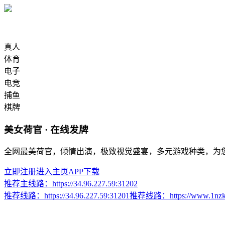
真人
体育
电子
电竞
捕鱼
棋牌
美女荷官 · 在线发牌
全网最美荷官，倾情出演，极致视觉盛宴，多元游戏种类，为
立即注册
进入主页
APP下载
推荐主线路：
https://34.96.227.59:31202
推荐线路：
https://34.96.227.59:31201
推荐线路：
https://www.1nz