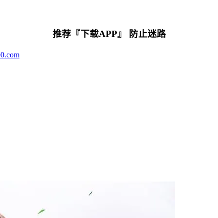
推荐『下载APP』 防止迷路
00.com