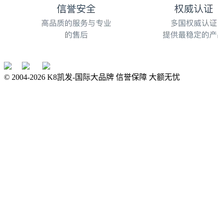
© 2004-
2026
K8凯发-国际大品牌 信誉保障 大额无忧