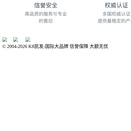
© 2004-
2026
K8凯发-国际大品牌 信誉保障 大额无忧