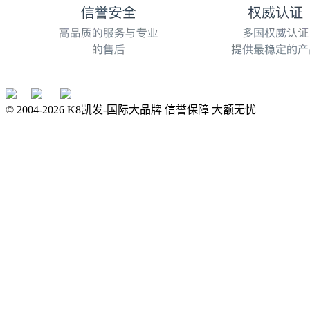
© 2004-
2026
K8凯发-国际大品牌 信誉保障 大额无忧