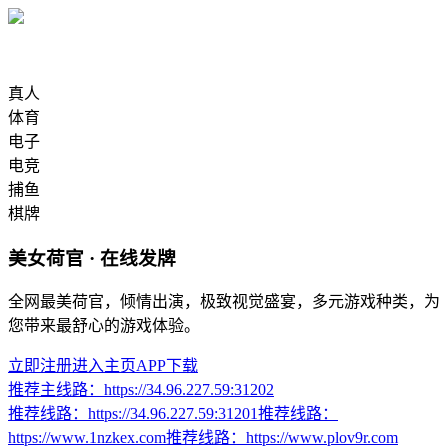
真人
体育
电子
电竞
捕鱼
棋牌
美女荷官 · 在线发牌
全网最美荷官，倾情出演，极致视觉盛宴，多元游戏种类，为
您带来最舒心的游戏体验。
立即注册
进入主页
APP下载
推荐主线路：
https://34.96.227.59:31202
推荐线路：
https://34.96.227.59:31201
推荐线路：
https://www.1nzkex.com
推荐线路：
https://www.plov9r.com